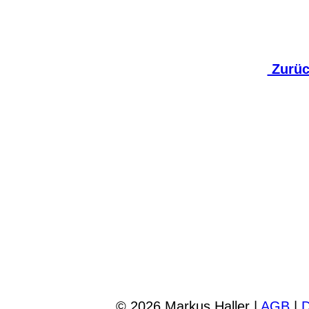
Zurück
© 2026 Markus Haller |
AGB
|
D